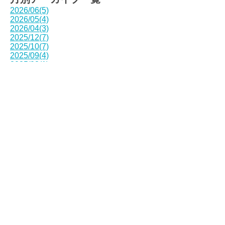
2026/06(5)
2026/05(4)
2026/04(3)
2025/12(7)
2025/10(7)
2025/09(4)
2025/08(1)
2025/07(1)
2025/06(2)
2025/05(4)
2025/04(2)
2025/03(1)
最近の投稿
東北歴史博物館で歴史を体感！(6/24)
野外宿泊学習(in 志津川)！:5年生(6/11
～12)
校外学習in石巻！：川の流れと地域の
自然を学ぶ(6/16)