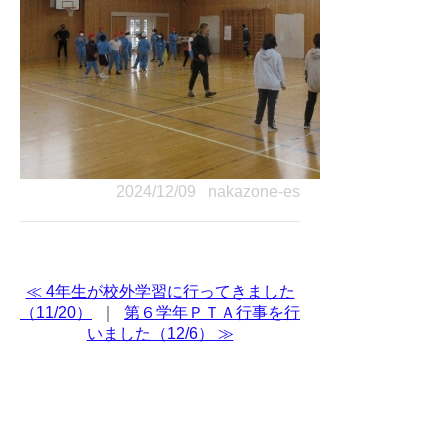
2024/12/09 nakazone-es
≪ 4年生が校外学習に行ってきました
（11/20）
｜
第６学年ＰＴＡ行事を行
いました（12/6） ≫